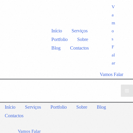
V
a
m
Início
Serviços
o
s
Portfolio
Sobre
F
Blog
Contactos
al
ar
Vamos Falar
Início
Serviços
Portfolio
Sobre
Blog
Contactos
Vamos Falar