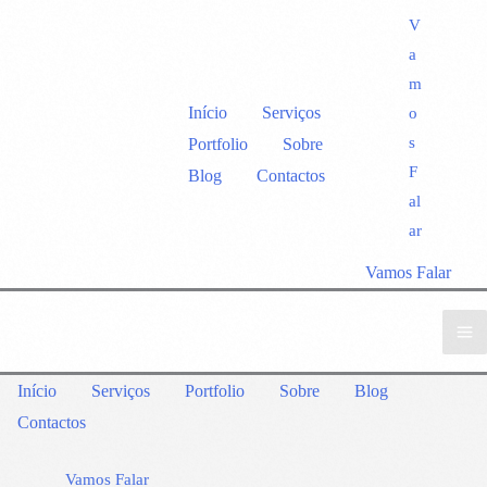
V
a
m
Início
Serviços
o
s
Portfolio
Sobre
F
Blog
Contactos
al
ar
Vamos Falar
Início
Serviços
Portfolio
Sobre
Blog
Contactos
Vamos Falar