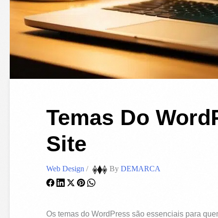
Temas Do WordP
Site
Web Design
/
By
DEMARCA
Os temas do WordPress são essenciais para quem p