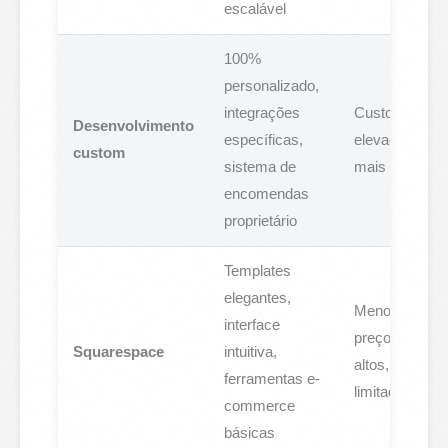
escalável
100%
personalizado,
integrações
Custo inicial
Desenvolvimento
específicas,
elevado, praz
custom
sistema de
mais longo
encomendas
proprietário
Templates
elegantes,
Menos flexível
interface
preços mais
Squarespace
intuitiva,
altos, SEO
ferramentas e-
limitado
commerce
básicas