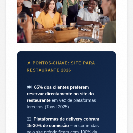
📌 PONTOS-CHAVE: SITE PARA
RESTAURANTE 2026
🍽️
65% dos clientes preferem
reservar directamente no site do
restaurante
em vez de plataformas
terceiras (Toast 2025)
💶
Plataformas de delivery cobram
15-30% de comissão
– encomendas
pelo site próprio ficam com 100% da