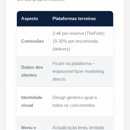
Aspecto
Plataformas terceiras
Site p
2-4€ por reserva (TheFork);
Zero c
Comissões
15-30% por encomenda
receita
(delivery)
Ficam na plataforma –
Dados dos
Propri
impossível fazer marketing
clientes
– email
directo
Reflec
Identidade
Design genérico igual a
concei
visual
todos os concorrentes
únicos
Actual
Menu e
Actualização lenta, limitada