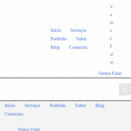
V
a
m
Início
Serviços
o
s
Portfolio
Sobre
F
Blog
Contactos
al
ar
Vamos Falar
Início
Serviços
Portfolio
Sobre
Blog
Contactos
Vamos Falar