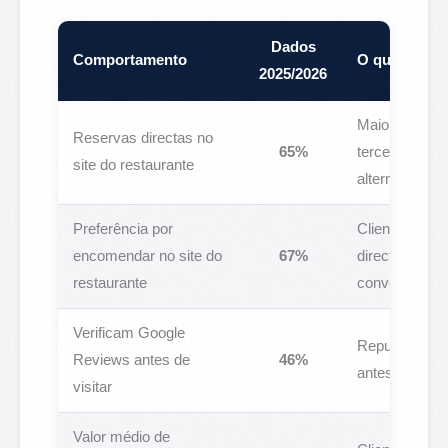
Dados
Comportamento
O que signif
2025/2026
Maioria não u
Reservas directas no
65%
terceiras qua
site do restaurante
alternativa di
Preferência por
Clientes pref
encomendar no site do
67%
directamente
restaurante
conveniente
Verificam Google
Reputação onl
Reviews antes de
46%
antes de qualq
visitar
Valor médio de